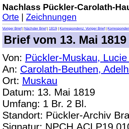
Nachlass Pückler-Carolath-Ha
Orte
|
Zeichnungen
Voriger Brief
|
Nächster Brief
|
1819
|
Korrespondenz: Voriger Brief
|
Korrespondenz
Brief vom 13. Mai 1819
Von:
Pückler-Muskau, Lucie
An:
Carolath-Beuthen, Adel
Ort:
Muskau
Datum: 13. Mai 1819
Umfang: 1 Br. 2 Bl.
Standort: Pückler-Archiv Br
Signatur: NPCH.ACLP19.01