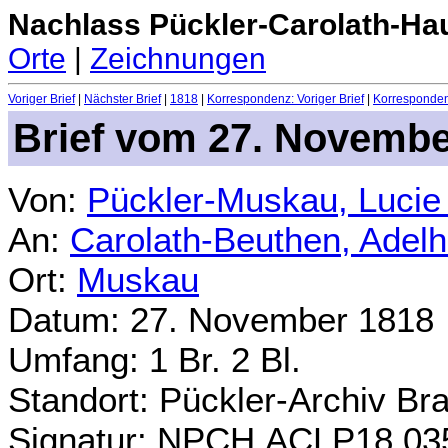
Nachlass Pückler-Carolath-Ha
Orte
|
Zeichnungen
Voriger Brief
|
Nächster Brief
|
1818
|
Korrespondenz: Voriger Brief
|
Korrespondenz
Brief vom 27. Novembe
Von:
Pückler-Muskau, Lucie
An:
Carolath-Beuthen, Adel
Ort:
Muskau
Datum: 27. November 1818
Umfang: 1 Br. 2 Bl.
Standort: Pückler-Archiv Br
Signatur: NPCH.ACLP18.03