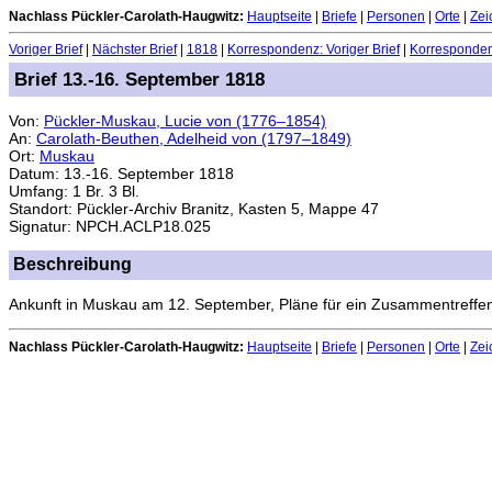
Nachlass Pückler-Carolath-Haugwitz:
Hauptseite
|
Briefe
|
Personen
|
Orte
|
Zei
Voriger Brief
|
Nächster Brief
|
1818
|
Korrespondenz: Voriger Brief
|
Korrespondenz
Brief 13.-16. September 1818
Von:
Pückler-Muskau, Lucie von (1776–1854)
An:
Carolath-Beuthen, Adelheid von (1797–1849)
Ort:
Muskau
Datum: 13.-16. September 1818
Umfang: 1 Br. 3 Bl.
Standort: Pückler-Archiv Branitz, Kasten 5, Mappe 47
Signatur: NPCH.ACLP18.025
Beschreibung
Ankunft in Muskau am 12. September, Pläne für ein Zusammentreffen,
Nachlass Pückler-Carolath-Haugwitz:
Hauptseite
|
Briefe
|
Personen
|
Orte
|
Zei