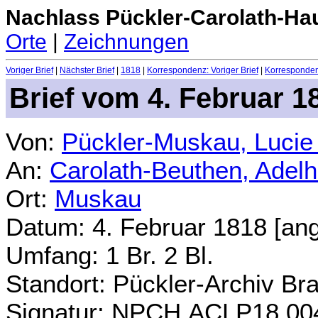
Nachlass Pückler-Carolath-Ha
Orte
|
Zeichnungen
Voriger Brief
|
Nächster Brief
|
1818
|
Korrespondenz: Voriger Brief
|
Korrespondenz
Brief vom
4. Februar 1
Von:
Pückler-Muskau, Lucie
An:
Carolath-Beuthen, Adel
Ort:
Muskau
Datum:
4. Februar 1818 [an
Umfang: 1 Br. 2 Bl.
Standort: Pückler-Archiv Br
Signatur: NPCH.ACLP18.00