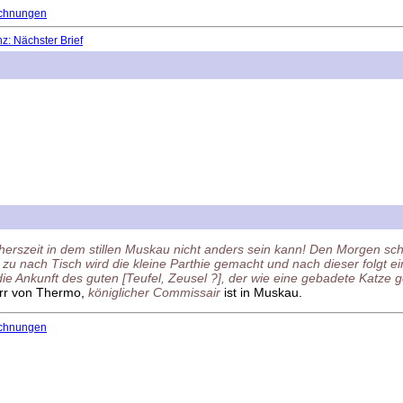
chnungen
: Nächster Brief
herszeit in dem stillen Muskau nicht anders sein kann! Den Morgen schl
zu nach Tisch wird die kleine Parthie gemacht und nach dieser folgt 
ie Ankunft des guten [Teufel, Zeusel ?], der wie eine gebadete Katze 
err von Thermo,
königlicher Commissair
ist in Muskau.
chnungen