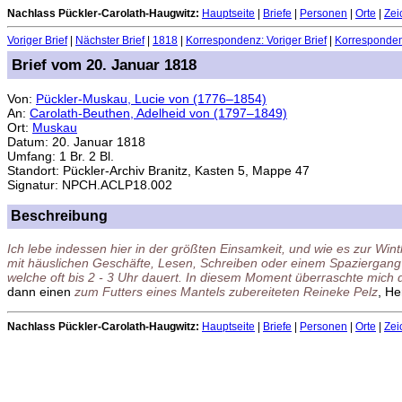
Nachlass Pückler-Carolath-Haugwitz:
Hauptseite
|
Briefe
|
Personen
|
Orte
|
Zei
Voriger Brief
|
Nächster Brief
|
1818
|
Korrespondenz: Voriger Brief
|
Korrespondenz
Brief vom 20. Januar 1818
Von:
Pückler-Muskau, Lucie von (1776–1854)
An:
Carolath-Beuthen, Adelheid von (1797–1849)
Ort:
Muskau
Datum: 20. Januar 1818
Umfang: 1 Br. 2 Bl.
Standort: Pückler-Archiv Branitz, Kasten 5, Mappe 47
Signatur: NPCH.ACLP18.002
Beschreibung
Ich lebe indessen hier in der größten Einsamkeit, und wie es zur Wint
mit häuslichen Geschäfte, Lesen, Schreiben oder einem Spaziergang 
welche oft bis 2 - 3 Uhr dauert. In diesem Moment überraschte mich d
dann einen
zum Futters eines Mantels zubereiteten Reineke Pelz
, H
Nachlass Pückler-Carolath-Haugwitz:
Hauptseite
|
Briefe
|
Personen
|
Orte
|
Zei