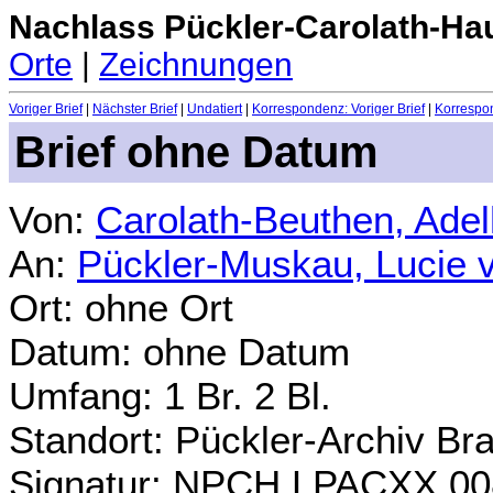
Nachlass Pückler-Carolath-Ha
Orte
|
Zeichnungen
Voriger Brief
|
Nächster Brief
|
Undatiert
|
Korrespondenz: Voriger Brief
|
Korrespon
Brief ohne Datum
Von:
Carolath-Beuthen, Ade
An:
Pückler-Muskau, Lucie 
Ort: ohne Ort
Datum: ohne Datum
Umfang: 1 Br. 2 Bl.
Standort: Pückler-Archiv Br
Signatur: NPCH.LPACXX.00