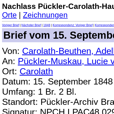
Nachlass Pückler-Carolath-Ha
Orte
|
Zeichnungen
Voriger Brief
|
Nächster Brief
|
1848
|
Korrespondenz: Voriger Brief
|
Korrespondenz
Brief vom 15. Septemb
Von:
Carolath-Beuthen, Ade
An:
Pückler-Muskau, Lucie 
Ort:
Carolath
Datum: 15. September 1848
Umfang: 1 Br. 2 Bl.
Standort: Pückler-Archiv Br
Signatur: NPCH.LPAC48.02