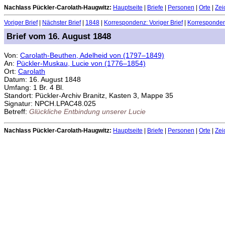
Nachlass Pückler-Carolath-Haugwitz:
Hauptseite
|
Briefe
|
Personen
|
Orte
|
Zei
Voriger Brief
|
Nächster Brief
|
1848
|
Korrespondenz: Voriger Brief
|
Korrespondenz
Brief vom 16. August 1848
Von:
Carolath-Beuthen, Adelheid von (1797–1849)
An:
Pückler-Muskau, Lucie von (1776–1854)
Ort:
Carolath
Datum: 16. August 1848
Umfang: 1 Br. 4 Bl.
Standort: Pückler-Archiv Branitz, Kasten 3, Mappe 35
Signatur: NPCH.LPAC48.025
Betreff:
Glückliche Entbindung unserer Lucie
Nachlass Pückler-Carolath-Haugwitz:
Hauptseite
|
Briefe
|
Personen
|
Orte
|
Zei