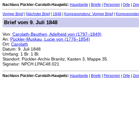
Nachlass Pückler-Carolath-Haugwitz:
Hauptseite
|
Briefe
|
Personen
|
Orte
|
Zei
Voriger Brief
|
Nächster Brief
|
1848
|
Korrespondenz: Voriger Brief
|
Korrespondenz
Brief vom 9. Juli 1848
Von:
Carolath-Beuthen, Adelheid von (1797–1849)
An:
Pückler-Muskau, Lucie von (1776–1854)
Ort:
Carolath
Datum: 9. Juli 1848
Umfang: 1 Br. 1 Bl.
Standort: Pückler-Archiv Branitz, Kasten 3, Mappe 35
Signatur: NPCH.LPAC48.021
Nachlass Pückler-Carolath-Haugwitz:
Hauptseite
|
Briefe
|
Personen
|
Orte
|
Zei