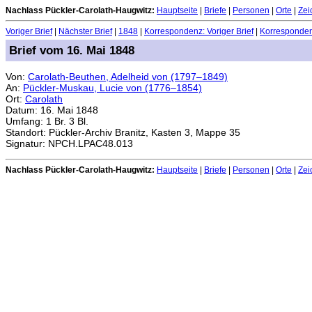
Nachlass Pückler-Carolath-Haugwitz:
Hauptseite
|
Briefe
|
Personen
|
Orte
|
Zei
Voriger Brief
|
Nächster Brief
|
1848
|
Korrespondenz: Voriger Brief
|
Korrespondenz
Brief vom 16. Mai 1848
Von:
Carolath-Beuthen, Adelheid von (1797–1849)
An:
Pückler-Muskau, Lucie von (1776–1854)
Ort:
Carolath
Datum: 16. Mai 1848
Umfang: 1 Br. 3 Bl.
Standort: Pückler-Archiv Branitz, Kasten 3, Mappe 35
Signatur: NPCH.LPAC48.013
Nachlass Pückler-Carolath-Haugwitz:
Hauptseite
|
Briefe
|
Personen
|
Orte
|
Zei