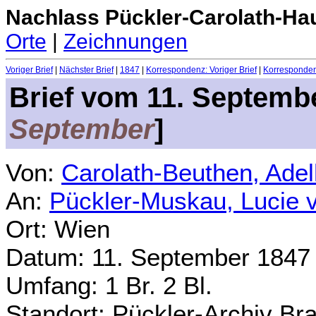
Nachlass Pückler-Carolath-Ha
Orte
|
Zeichnungen
Voriger Brief
|
Nächster Brief
|
1847
|
Korrespondenz: Voriger Brief
|
Korrespondenz
Brief vom
11. Septemb
September
]
Von:
Carolath-Beuthen, Ade
An:
Pückler-Muskau, Lucie 
Ort: Wien
Datum:
11. September 1847
Umfang: 1 Br. 2 Bl.
Standort: Pückler-Archiv Br