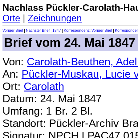
Nachlass Pückler-Carolath-Ha
Orte
|
Zeichnungen
Voriger Brief
|
Nächster Brief
|
1847
|
Korrespondenz: Voriger Brief
|
Korrespondenz
Brief vom 24. Mai 1847
Von:
Carolath-Beuthen, Ade
An:
Pückler-Muskau, Lucie 
Ort:
Carolath
Datum: 24. Mai 1847
Umfang: 1 Br. 2 Bl.
Standort: Pückler-Archiv Br
Signatur: NPCH.LPAC47.01