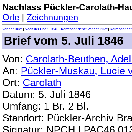
Nachlass Pückler-Carolath-Ha
Orte
|
Zeichnungen
Voriger Brief
|
Nächster Brief
|
1846
|
Korrespondenz: Voriger Brief
|
Korrespondenz
Brief vom 5. Juli 1846
Von:
Carolath-Beuthen, Ade
An:
Pückler-Muskau, Lucie 
Ort:
Carolath
Datum: 5. Juli 1846
Umfang: 1 Br. 2 Bl.
Standort: Pückler-Archiv Br
Signatur: NPCH.LPAC46.01