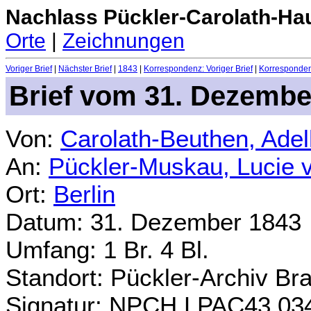
Nachlass Pückler-Carolath-Ha
Orte
|
Zeichnungen
Voriger Brief
|
Nächster Brief
|
1843
|
Korrespondenz: Voriger Brief
|
Korrespondenz
Brief vom 31. Dezembe
Von:
Carolath-Beuthen, Ade
An:
Pückler-Muskau, Lucie 
Ort:
Berlin
Datum: 31. Dezember 1843
Umfang: 1 Br. 4 Bl.
Standort: Pückler-Archiv Br
Signatur: NPCH.LPAC43.03