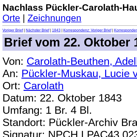
Nachlass Pückler-Carolath-Ha
Orte
|
Zeichnungen
Voriger Brief
|
Nächster Brief
|
1843
|
Korrespondenz: Voriger Brief
|
Korrespondenz
Brief vom 22. Oktober 
Von:
Carolath-Beuthen, Ade
An:
Pückler-Muskau, Lucie 
Ort:
Carolath
Datum: 22. Oktober 1843
Umfang: 1 Br. 4 Bl.
Standort: Pückler-Archiv Br
Signatur: NPCH.LPAC43.02