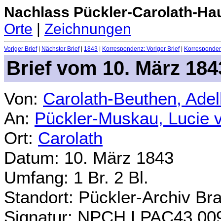
Nachlass Pückler-Carolath-Ha
Orte
|
Zeichnungen
Voriger Brief
|
Nächster Brief
|
1843
|
Korrespondenz: Voriger Brief
|
Korrespondenz
Brief vom 10. März 184
Von:
Carolath-Beuthen, Ade
An:
Pückler-Muskau, Lucie 
Ort:
Carolath
Datum: 10. März 1843
Umfang: 1 Br. 2 Bl.
Standort: Pückler-Archiv Br
Signatur: NPCH.LPAC43.00