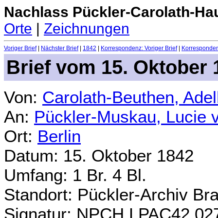
Nachlass Pückler-Carolath-Ha
Orte
|
Zeichnungen
Voriger Brief
|
Nächster Brief
|
1842
|
Korrespondenz: Voriger Brief
|
Korrespondenz
Brief vom 15. Oktober 
Von:
Carolath-Beuthen, Ade
An:
Pückler-Muskau, Lucie 
Ort:
Berlin
Datum: 15. Oktober 1842
Umfang: 1 Br. 4 Bl.
Standort: Pückler-Archiv Br
Signatur: NPCH.LPAC42.02