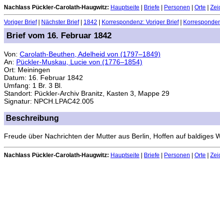
Nachlass Pückler-Carolath-Haugwitz:
Hauptseite
|
Briefe
|
Personen
|
Orte
|
Zei
Voriger Brief
|
Nächster Brief
|
1842
|
Korrespondenz: Voriger Brief
|
Korrespondenz
Brief vom 16. Februar 1842
Von:
Carolath-Beuthen, Adelheid von (1797–1849)
An:
Pückler-Muskau, Lucie von (1776–1854)
Ort: Meiningen
Datum: 16. Februar 1842
Umfang: 1 Br. 3 Bl.
Standort: Pückler-Archiv Branitz, Kasten 3, Mappe 29
Signatur: NPCH.LPAC42.005
Beschreibung
Freude über Nachrichten der Mutter aus Berlin, Hoffen auf baldiges
Nachlass Pückler-Carolath-Haugwitz:
Hauptseite
|
Briefe
|
Personen
|
Orte
|
Zei