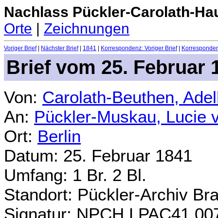
Nachlass Pückler-Carolath-Ha
Orte
|
Zeichnungen
Voriger Brief
|
Nächster Brief
|
1841
|
Korrespondenz: Voriger Brief
|
Korrespondenz
Brief vom 25. Februar 
Von:
Carolath-Beuthen, Ade
An:
Pückler-Muskau, Lucie 
Ort:
Berlin
Datum: 25. Februar 1841
Umfang: 1 Br. 2 Bl.
Standort: Pückler-Archiv Br
Signatur: NPCH.LPAC41.00