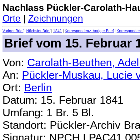
Nachlass Pückler-Carolath-Ha
Orte
|
Zeichnungen
Voriger Brief
|
Nächster Brief
|
1841
|
Korrespondenz: Voriger Brief
|
Korrespondenz
Brief vom 15. Februar 
Von:
Carolath-Beuthen, Ade
An:
Pückler-Muskau, Lucie 
Ort:
Berlin
Datum: 15. Februar 1841
Umfang: 1 Br. 5 Bl.
Standort: Pückler-Archiv Br
Signatur: NPCH.LPAC41.00