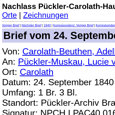
Nachlass Pückler-Carolath-Ha
Orte
|
Zeichnungen
Voriger Brief
|
Nächster Brief
|
1840
|
Korrespondenz: Voriger Brief
|
Korrespondenz
Brief vom 24. Septemb
Von:
Carolath-Beuthen, Ade
An:
Pückler-Muskau, Lucie 
Ort:
Carolath
Datum: 24. September 1840
Umfang: 1 Br. 3 Bl.
Standort: Pückler-Archiv Br
Signatur: NPCH.LPAC40.01