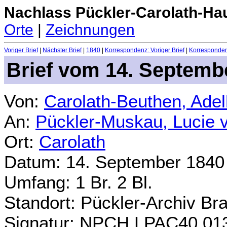
Nachlass Pückler-Carolath-Ha
Orte
|
Zeichnungen
Voriger Brief
|
Nächster Brief
|
1840
|
Korrespondenz: Voriger Brief
|
Korrespondenz
Brief vom 14. Septemb
Von:
Carolath-Beuthen, Ade
An:
Pückler-Muskau, Lucie 
Ort:
Carolath
Datum: 14. September 1840
Umfang: 1 Br. 2 Bl.
Standort: Pückler-Archiv Br
Signatur: NPCH.LPAC40.01