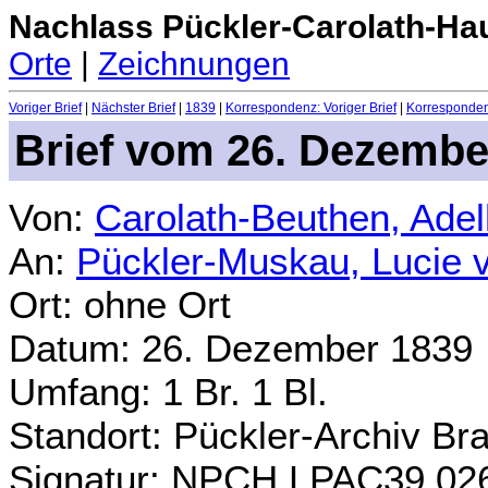
Nachlass Pückler-Carolath-Ha
Orte
|
Zeichnungen
Voriger Brief
|
Nächster Brief
|
1839
|
Korrespondenz: Voriger Brief
|
Korrespondenz
Brief vom 26. Dezembe
Von:
Carolath-Beuthen, Ade
An:
Pückler-Muskau, Lucie 
Ort: ohne Ort
Datum: 26. Dezember 1839
Umfang: 1 Br. 1 Bl.
Standort: Pückler-Archiv Br
Signatur: NPCH.LPAC39.02