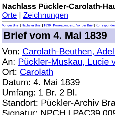
Nachlass Pückler-Carolath-Ha
Orte
|
Zeichnungen
Voriger Brief
|
Nächster Brief
|
1839
|
Korrespondenz: Voriger Brief
|
Korrespondenz
Brief vom 4. Mai 1839
Von:
Carolath-Beuthen, Ade
An:
Pückler-Muskau, Lucie 
Ort:
Carolath
Datum: 4. Mai 1839
Umfang: 1 Br. 2 Bl.
Standort: Pückler-Archiv Br
Signatur: NPCH.LPAC39.00