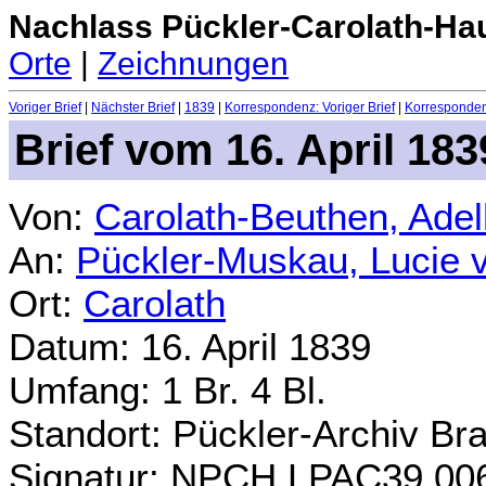
Nachlass Pückler-Carolath-Ha
Orte
|
Zeichnungen
Voriger Brief
|
Nächster Brief
|
1839
|
Korrespondenz: Voriger Brief
|
Korrespondenz
Brief vom 16. April 183
Von:
Carolath-Beuthen, Ade
An:
Pückler-Muskau, Lucie 
Ort:
Carolath
Datum: 16. April 1839
Umfang: 1 Br. 4 Bl.
Standort: Pückler-Archiv Br
Signatur: NPCH.LPAC39.00