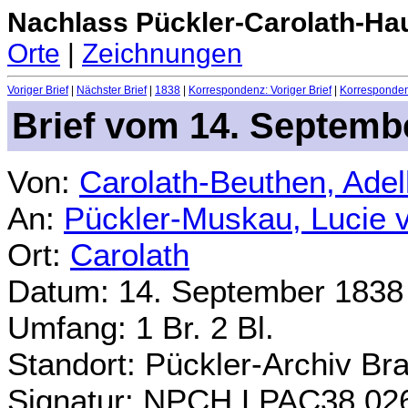
Nachlass Pückler-Carolath-Ha
Orte
|
Zeichnungen
Voriger Brief
|
Nächster Brief
|
1838
|
Korrespondenz: Voriger Brief
|
Korrespondenz
Brief vom 14. Septemb
Von:
Carolath-Beuthen, Ade
An:
Pückler-Muskau, Lucie 
Ort:
Carolath
Datum: 14. September 1838
Umfang: 1 Br. 2 Bl.
Standort: Pückler-Archiv Br
Signatur: NPCH.LPAC38.02