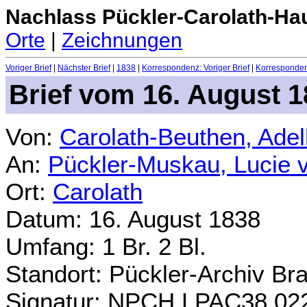
Nachlass Pückler-Carolath-Ha
Orte
|
Zeichnungen
Voriger Brief
|
Nächster Brief
|
1838
|
Korrespondenz: Voriger Brief
|
Korrespondenz
Brief vom 16. August 
Von:
Carolath-Beuthen, Ade
An:
Pückler-Muskau, Lucie 
Ort:
Carolath
Datum: 16. August 1838
Umfang: 1 Br. 2 Bl.
Standort: Pückler-Archiv Br
Signatur: NPCH.LPAC38.02