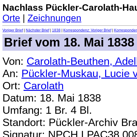
Nachlass Pückler-Carolath-Ha
Orte
|
Zeichnungen
Voriger Brief
|
Nächster Brief
|
1838
|
Korrespondenz: Voriger Brief
|
Korrespondenz
Brief vom 18. Mai 1838
Von:
Carolath-Beuthen, Ade
An:
Pückler-Muskau, Lucie 
Ort:
Carolath
Datum: 18. Mai 1838
Umfang: 1 Br. 4 Bl.
Standort: Pückler-Archiv Br
Signatur: NPCH.LPAC38.00