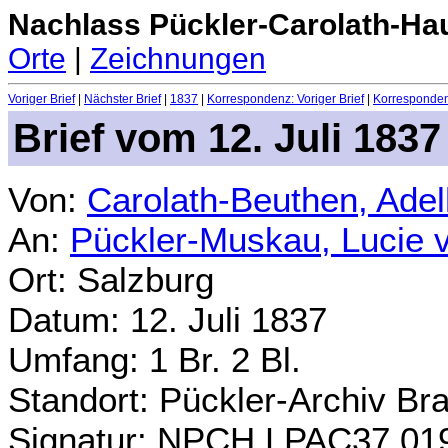
Nachlass Pückler-Carolath-Ha
Orte
|
Zeichnungen
Voriger Brief
|
Nächster Brief
|
1837
|
Korrespondenz: Voriger Brief
|
Korrespondenz
Brief vom 12. Juli 1837
Von:
Carolath-Beuthen, Ade
An:
Pückler-Muskau, Lucie 
Ort: Salzburg
Datum: 12. Juli 1837
Umfang: 1 Br. 2 Bl.
Standort: Pückler-Archiv Br
Signatur: NPCH.LPAC37.01