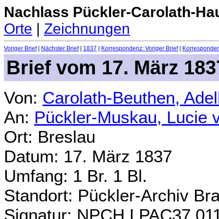
Nachlass Pückler-Carolath-Ha
Orte
|
Zeichnungen
Voriger Brief
|
Nächster Brief
|
1837
|
Korrespondenz: Voriger Brief
|
Korrespondenz
Brief vom 17. März 183
Von:
Carolath-Beuthen, Ade
An:
Pückler-Muskau, Lucie 
Ort: Breslau
Datum: 17. März 1837
Umfang: 1 Br. 1 Bl.
Standort: Pückler-Archiv Br
Signatur: NPCH.LPAC37.01