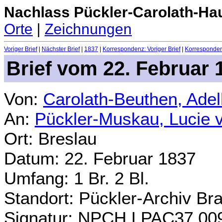
Nachlass Pückler-Carolath-Ha
Orte
|
Zeichnungen
Voriger Brief
|
Nächster Brief
|
1837
|
Korrespondenz: Voriger Brief
|
Korrespondenz
Brief vom 22. Februar 
Von:
Carolath-Beuthen, Ade
An:
Pückler-Muskau, Lucie 
Ort: Breslau
Datum: 22. Februar 1837
Umfang: 1 Br. 2 Bl.
Standort: Pückler-Archiv Br
Signatur: NPCH.LPAC37.00