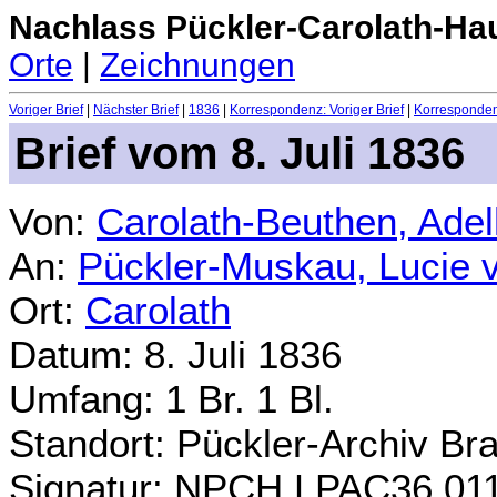
Nachlass Pückler-Carolath-Ha
Orte
|
Zeichnungen
Voriger Brief
|
Nächster Brief
|
1836
|
Korrespondenz: Voriger Brief
|
Korrespondenz
Brief vom 8. Juli 1836
Von:
Carolath-Beuthen, Ade
An:
Pückler-Muskau, Lucie 
Ort:
Carolath
Datum: 8. Juli 1836
Umfang: 1 Br. 1 Bl.
Standort: Pückler-Archiv Br
Signatur: NPCH.LPAC36.01