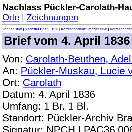
Nachlass Pückler-Carolath-Ha
Orte
|
Zeichnungen
Voriger Brief
|
Nächster Brief
|
1836
|
Korrespondenz: Voriger Brief
|
Korrespondenz
Brief vom 4. April 1836
Von:
Carolath-Beuthen, Ade
An:
Pückler-Muskau, Lucie 
Ort:
Carolath
Datum: 4. April 1836
Umfang: 1 Br. 1 Bl.
Standort: Pückler-Archiv Br
Signatur: NPCH.LPAC36.00