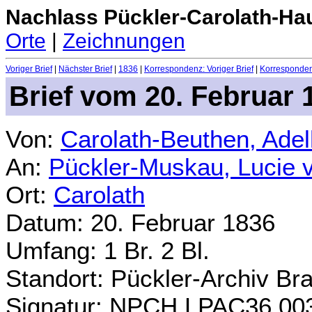
Nachlass Pückler-Carolath-Ha
Orte
|
Zeichnungen
Voriger Brief
|
Nächster Brief
|
1836
|
Korrespondenz: Voriger Brief
|
Korrespondenz
Brief vom 20. Februar 
Von:
Carolath-Beuthen, Ade
An:
Pückler-Muskau, Lucie 
Ort:
Carolath
Datum: 20. Februar 1836
Umfang: 1 Br. 2 Bl.
Standort: Pückler-Archiv Br
Signatur: NPCH.LPAC36.00