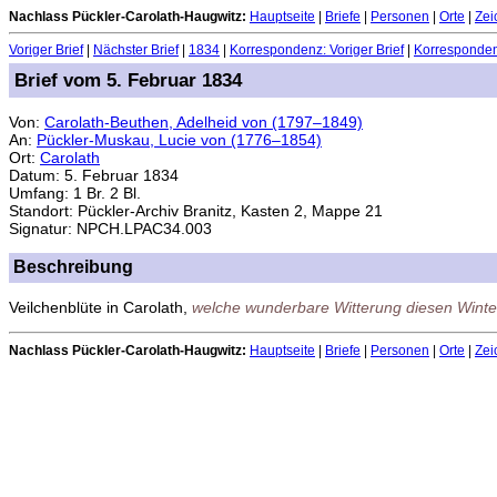
Nachlass Pückler-Carolath-Haugwitz:
Hauptseite
|
Briefe
|
Personen
|
Orte
|
Zei
Voriger Brief
|
Nächster Brief
|
1834
|
Korrespondenz: Voriger Brief
|
Korrespondenz
Brief vom 5. Februar 1834
Von:
Carolath-Beuthen, Adelheid von (1797–1849)
An:
Pückler-Muskau, Lucie von (1776–1854)
Ort:
Carolath
Datum: 5. Februar 1834
Umfang: 1 Br. 2 Bl.
Standort: Pückler-Archiv Branitz, Kasten 2, Mappe 21
Signatur: NPCH.LPAC34.003
Beschreibung
Veilchenblüte in Carolath,
welche wunderbare Witterung diesen Winte
Nachlass Pückler-Carolath-Haugwitz:
Hauptseite
|
Briefe
|
Personen
|
Orte
|
Zei