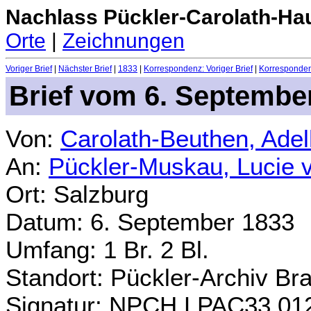
Nachlass Pückler-Carolath-Ha
Orte
|
Zeichnungen
Voriger Brief
|
Nächster Brief
|
1833
|
Korrespondenz: Voriger Brief
|
Korrespondenz
Brief vom 6. Septembe
Von:
Carolath-Beuthen, Ade
An:
Pückler-Muskau, Lucie 
Ort: Salzburg
Datum: 6. September 1833
Umfang: 1 Br. 2 Bl.
Standort: Pückler-Archiv Br
Signatur: NPCH.LPAC33.01