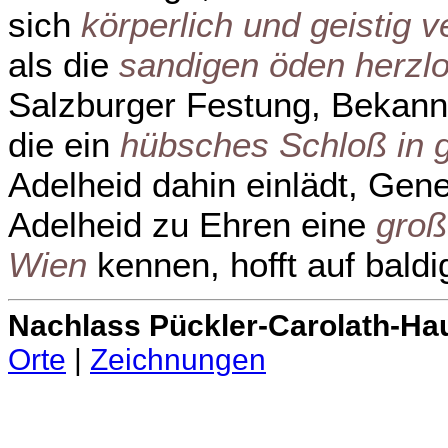
sich
körperlich und geistig v
als die
sandigen öden herzl
Salzburger Festung, Bekannt
die ein
hübsches Schloß in g
Adelheid dahin einlädt, Gen
Adelheid zu Ehren eine
groß
Wien
kennen, hofft auf baldi
Nachlass Pückler-Carolath-Ha
Orte
|
Zeichnungen