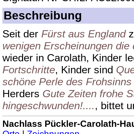
Beschreibung
Seit der
Fürst aus England
z
wenigen Erscheinungen die 
wieder in Carolath, Kinder l
Fortschritte
, Kinder sind
Que
schöne Perle des Frohsinns
Herders
Gute Zeiten frohe S
hingeschwunden!....
, bittet
Nachlass Pückler-Carolath-Ha
Orte
|
Zeichnungen