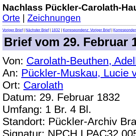
Nachlass Pückler-Carolath-Ha
Orte
|
Zeichnungen
Voriger Brief
|
Nächster Brief
|
1832
|
Korrespondenz: Voriger Brief
|
Korrespondenz
Brief vom 29. Februar 
Von:
Carolath-Beuthen, Ade
An:
Pückler-Muskau, Lucie 
Ort:
Carolath
Datum: 29. Februar 1832
Umfang: 1 Br. 4 Bl.
Standort: Pückler-Archiv Br
Signatur: NPCH.LPAC32.00