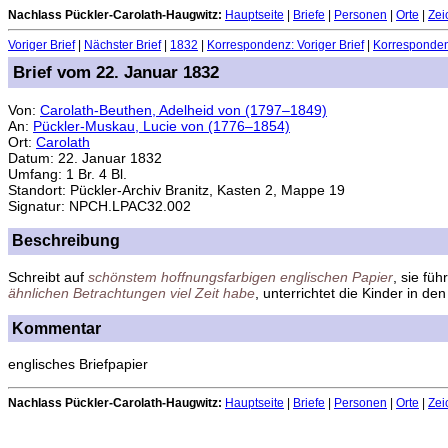
Nachlass Pückler-Carolath-Haugwitz:
Hauptseite
|
Briefe
|
Personen
|
Orte
|
Zei
Voriger Brief
|
Nächster Brief
|
1832
|
Korrespondenz: Voriger Brief
|
Korrespondenz
Brief vom 22. Januar 1832
Von:
Carolath-Beuthen, Adelheid von (1797–1849)
An:
Pückler-Muskau, Lucie von (1776–1854)
Ort:
Carolath
Datum: 22. Januar 1832
Umfang: 1 Br. 4 Bl.
Standort: Pückler-Archiv Branitz, Kasten 2, Mappe 19
Signatur: NPCH.LPAC32.002
Beschreibung
Schreibt auf
schönstem hoffnungsfarbigen englischen Papier
, sie füh
ähnlichen Betrachtungen viel Zeit habe
, unterrichtet die Kinder in de
Kommentar
englisches Briefpapier
Nachlass Pückler-Carolath-Haugwitz:
Hauptseite
|
Briefe
|
Personen
|
Orte
|
Zei