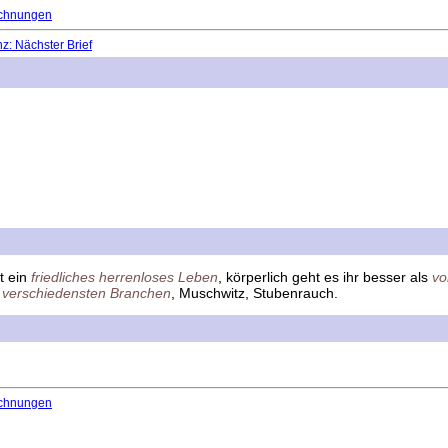
chnungen
: Nächster Brief
rt ein
friedliches herrenloses Leben
, körperlich geht es ihr besser als
vo
n
verschiedensten Branchen
, Muschwitz, Stubenrauch.
chnungen