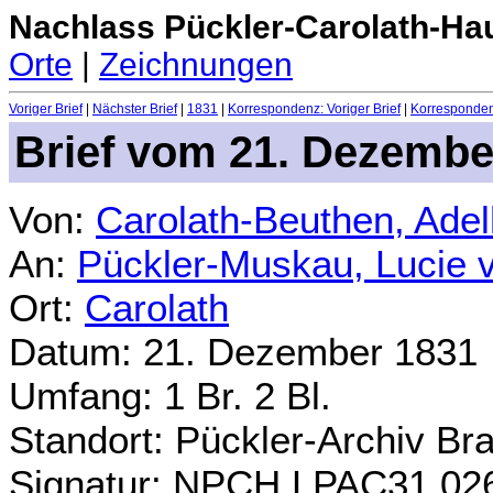
Nachlass Pückler-Carolath-Ha
Orte
|
Zeichnungen
Voriger Brief
|
Nächster Brief
|
1831
|
Korrespondenz: Voriger Brief
|
Korrespondenz
Brief vom 21. Dezembe
Von:
Carolath-Beuthen, Ade
An:
Pückler-Muskau, Lucie 
Ort:
Carolath
Datum: 21. Dezember 1831
Umfang: 1 Br. 2 Bl.
Standort: Pückler-Archiv Br
Signatur: NPCH.LPAC31.02