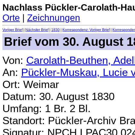
Nachlass Pückler-Carolath-Ha
Orte
|
Zeichnungen
Voriger Brief
|
Nächster Brief
|
1830
|
Korrespondenz: Voriger Brief
|
Korrespondenz
Brief vom 30. August 
Von:
Carolath-Beuthen, Ade
An:
Pückler-Muskau, Lucie 
Ort: Weimar
Datum: 30. August 1830
Umfang: 1 Br. 2 Bl.
Standort: Pückler-Archiv Br
Signatur: NPCH.LPAC30.02