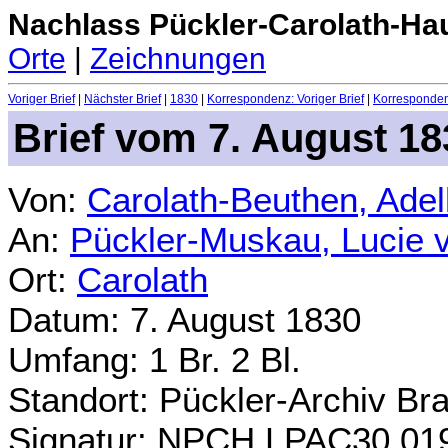
Nachlass Pückler-Carolath-Ha
Orte
|
Zeichnungen
Voriger Brief
|
Nächster Brief
|
1830
|
Korrespondenz: Voriger Brief
|
Korrespondenz
Brief vom 7. August 18
Von:
Carolath-Beuthen, Ade
An:
Pückler-Muskau, Lucie 
Ort:
Carolath
Datum: 7. August 1830
Umfang: 1 Br. 2 Bl.
Standort: Pückler-Archiv Br
Signatur: NPCH.LPAC30.01