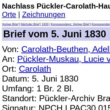
Nachlass Pückler-Carolath-Ha
Orte
|
Zeichnungen
Voriger Brief
|
Nächster Brief
|
1830
|
Korrespondenz: Voriger Brief
|
Korrespondenz
Brief vom 5. Juni 1830
Von:
Carolath-Beuthen, Ade
An:
Pückler-Muskau, Lucie 
Ort:
Carolath
Datum: 5. Juni 1830
Umfang: 1 Br. 2 Bl.
Standort: Pückler-Archiv Br
Signatur: NPCH.LPAC30.01