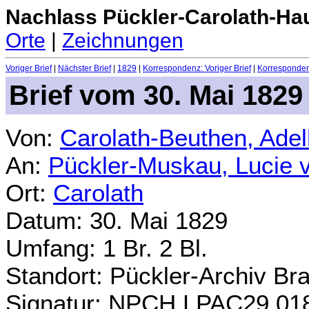
Nachlass Pückler-Carolath-Ha
Orte
|
Zeichnungen
Voriger Brief
|
Nächster Brief
|
1829
|
Korrespondenz: Voriger Brief
|
Korrespondenz
Brief vom 30. Mai 1829
Von:
Carolath-Beuthen, Ade
An:
Pückler-Muskau, Lucie 
Ort:
Carolath
Datum: 30. Mai 1829
Umfang: 1 Br. 2 Bl.
Standort: Pückler-Archiv Br
Signatur: NPCH.LPAC29.01