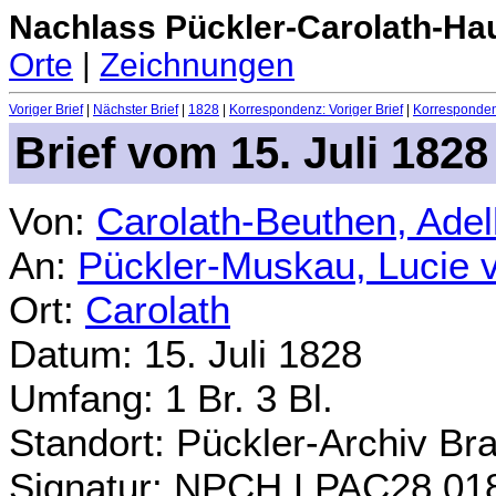
Nachlass Pückler-Carolath-Ha
Orte
|
Zeichnungen
Voriger Brief
|
Nächster Brief
|
1828
|
Korrespondenz: Voriger Brief
|
Korrespondenz
Brief vom 15. Juli 1828
Von:
Carolath-Beuthen, Ade
An:
Pückler-Muskau, Lucie 
Ort:
Carolath
Datum: 15. Juli 1828
Umfang: 1 Br. 3 Bl.
Standort: Pückler-Archiv Br
Signatur: NPCH.LPAC28.01