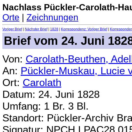
Nachlass Pückler-Carolath-Ha
Orte
|
Zeichnungen
Voriger Brief
|
Nächster Brief
|
1828
|
Korrespondenz: Voriger Brief
|
Korrespondenz
Brief vom 24. Juni 182
Von:
Carolath-Beuthen, Ade
An:
Pückler-Muskau, Lucie 
Ort:
Carolath
Datum: 24. Juni 1828
Umfang: 1 Br. 3 Bl.
Standort: Pückler-Archiv Br
Signatur: NPCH.LPAC28.01