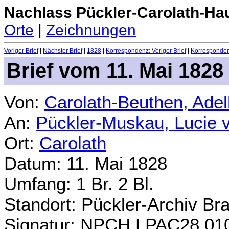
Nachlass Pückler-Carolath-Ha
Orte
|
Zeichnungen
Voriger Brief
|
Nächster Brief
|
1828
|
Korrespondenz: Voriger Brief
|
Korrespondenz
Brief vom 11. Mai 1828
Von:
Carolath-Beuthen, Ade
An:
Pückler-Muskau, Lucie 
Ort:
Carolath
Datum: 11. Mai 1828
Umfang: 1 Br. 2 Bl.
Standort: Pückler-Archiv Br
Signatur: NPCH.LPAC28.01