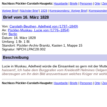
Nachlass Pückler-Carolath-Haugwitz:
Hauptseite
|
Briefe
|
Personen
|
Orte
|
Zei
Voriger Brief
|
Nächster Brief
|
1828
|
Korrespondenz: Voriger Brief
|
Korrespondenz
Brief vom 16. März 1828
Von:
Carolath-Beuthen, Adelheid von (1797–1849)
An:
Pückler-Muskau, Lucie von (1776–1854)
Ort:
Berlin
Datum: 16. März 1828
Umfang: 1 Br. 1 Bl.
Standort: Pückler-Archiv Branitz, Kasten 1, Mappe 15
Signatur: NPCH.LPAC28.002
Beschreibung
Lucie in Muskau, Adelheid würde die Einsamkeit so gern mit der Mutter
haissent!
,
Ich habe dem Burggrafen vom Kreidestift Helmines Oelgemä
überzeugen um ihn dein Bild anzuvertrauen welches Krüger mir wohlve
Nachlass Pückler-Carolath-Haugwitz:
Hauptseite
|
Briefe
|
Personen
|
Orte
|
Zei