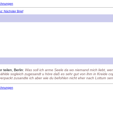
chnungen
: Nächster Brief
 teilen, Berlin:
Was soll ich arme Seele da wo niemand mich liebt, wen
hlde sogleich zugesandt u höre daß es sehr gut von ihm in Kreide cop
rpackt zusandte ich aber wie du befohlen nicht eher nach Lottum sende
chnungen