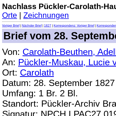
Nachlass Pückler-Carolath-Ha
Orte
|
Zeichnungen
Voriger Brief
|
Nächster Brief
|
1827
|
Korrespondenz: Voriger Brief
|
Korrespondenz
Brief vom 28. Septemb
Von:
Carolath-Beuthen, Ade
An:
Pückler-Muskau, Lucie 
Ort:
Carolath
Datum: 28. September 1827
Umfang: 1 Br. 2 Bl.
Standort: Pückler-Archiv Br
Signatur: NPCH.LPAC27.01