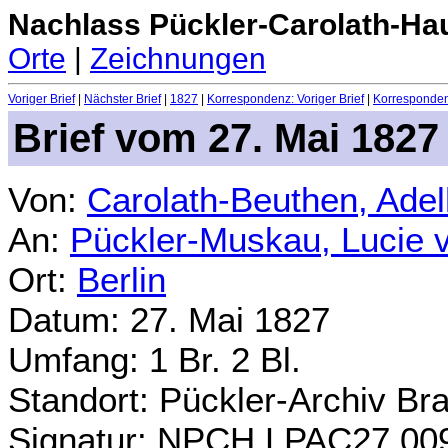
Nachlass Pückler-Carolath-Ha
Orte
|
Zeichnungen
Voriger Brief
|
Nächster Brief
|
1827
|
Korrespondenz: Voriger Brief
|
Korrespondenz
Brief vom 27. Mai 1827
Von:
Carolath-Beuthen, Ade
An:
Pückler-Muskau, Lucie 
Ort:
Berlin
Datum: 27. Mai 1827
Umfang: 1 Br. 2 Bl.
Standort: Pückler-Archiv Br
Signatur: NPCH.LPAC27.00