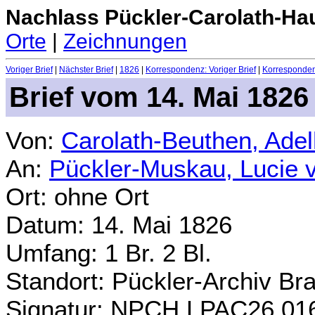
Nachlass Pückler-Carolath-Ha
Orte
|
Zeichnungen
Voriger Brief
|
Nächster Brief
|
1826
|
Korrespondenz: Voriger Brief
|
Korrespondenz
Brief vom 14. Mai 1826
Von:
Carolath-Beuthen, Ade
An:
Pückler-Muskau, Lucie 
Ort: ohne Ort
Datum: 14. Mai 1826
Umfang: 1 Br. 2 Bl.
Standort: Pückler-Archiv Br
Signatur: NPCH.LPAC26.01